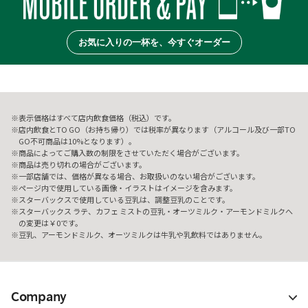
お気に入りの一杯を、今すぐオーダー
表示価格はすべて店内飲食価格（税込）です。
店内飲食とTO GO（お持ち帰り）では税率が異なります（アルコール及び一部TO
GO不可商品は10%となります）。
商品によってご購入数の制限をさせていただく場合がございます。
商品は売り切れの場合がございます。
一部店舗では、価格が異なる場合、お取扱いのない場合がございます。
ページ内で使用している画像・イラストはイメージを含みます。
スターバックスで使用している豆乳は、調整豆乳のことです。
スターバックス ラテ、カフェ ミストの豆乳・オーツミルク・アーモンドミルクへ
の変更は￥0です。
豆乳、アーモンドミルク、オーツミルクは牛乳や乳飲料ではありません。
Company