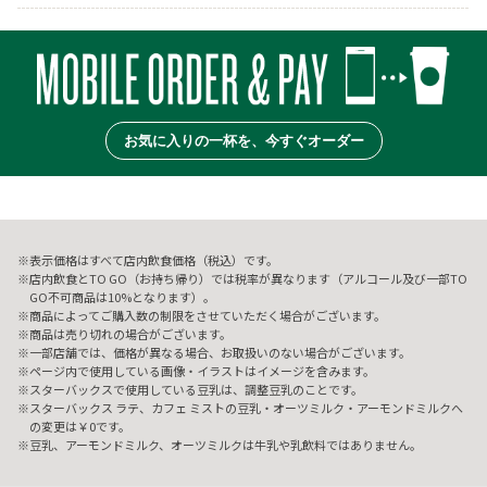
お気に入りの一杯を、今すぐオーダー
表示価格はすべて店内飲食価格（税込）です。
店内飲食とTO GO（お持ち帰り）では税率が異なります（アルコール及び一部TO
GO不可商品は10%となります）。
商品によってご購入数の制限をさせていただく場合がございます。
商品は売り切れの場合がございます。
一部店舗では、価格が異なる場合、お取扱いのない場合がございます。
ページ内で使用している画像・イラストはイメージを含みます。
スターバックスで使用している豆乳は、調整豆乳のことです。
スターバックス ラテ、カフェ ミストの豆乳・オーツミルク・アーモンドミルクへ
の変更は￥0です。
豆乳、アーモンドミルク、オーツミルクは牛乳や乳飲料ではありません。