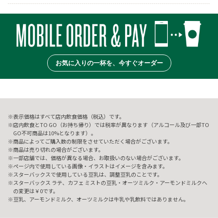
お気に入りの一杯を、今すぐオーダー
表示価格はすべて店内飲食価格（税込）です。
店内飲食とTO GO（お持ち帰り）では税率が異なります（アルコール及び一部TO
GO不可商品は10%となります）。
商品によってご購入数の制限をさせていただく場合がございます。
商品は売り切れの場合がございます。
一部店舗では、価格が異なる場合、お取扱いのない場合がございます。
ページ内で使用している画像・イラストはイメージを含みます。
スターバックスで使用している豆乳は、調整豆乳のことです。
スターバックス ラテ、カフェ ミストの豆乳・オーツミルク・アーモンドミルクへ
の変更は￥0です。
豆乳、アーモンドミルク、オーツミルクは牛乳や乳飲料ではありません。