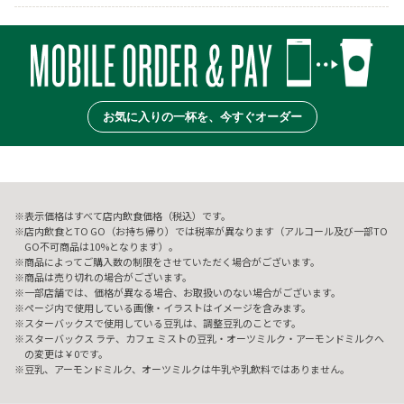
お気に入りの一杯を、今すぐオーダー
表示価格はすべて店内飲食価格（税込）です。
店内飲食とTO GO（お持ち帰り）では税率が異なります（アルコール及び一部TO
GO不可商品は10%となります）。
商品によってご購入数の制限をさせていただく場合がございます。
商品は売り切れの場合がございます。
一部店舗では、価格が異なる場合、お取扱いのない場合がございます。
ページ内で使用している画像・イラストはイメージを含みます。
スターバックスで使用している豆乳は、調整豆乳のことです。
スターバックス ラテ、カフェ ミストの豆乳・オーツミルク・アーモンドミルクへ
の変更は￥0です。
豆乳、アーモンドミルク、オーツミルクは牛乳や乳飲料ではありません。