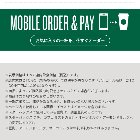
お気に入りの一杯を、今すぐオーダー
表示価格はすべて店内飲食価格（税込）です。
店内飲食とTO GO（お持ち帰り）では税率が異なります（アルコール及び一部TO
GO不可商品は10%となります）。
商品によってご購入数の制限をさせていただく場合がございます。
商品は売り切れの場合がございます。
一部店舗では、価格が異なる場合、お取扱いのない場合がございます。
ページ内で使用している画像・イラストはイメージを含みます。
スターバックスで使用している豆乳は、調整豆乳のことです。
スターバックス ラテ、カフェ ミストの豆乳・オーツミルク・アーモンドミルクへ
の変更は￥0です。
豆乳、アーモンドミルク、オーツミルクは牛乳や乳飲料ではありません。