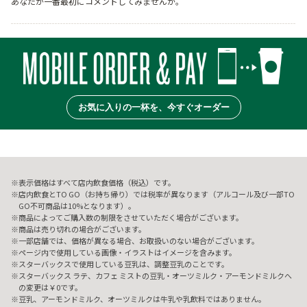
あなたが一番最初にコメントしてみませんか。
お気に入りの一杯を、今すぐオーダー
表示価格はすべて店内飲食価格（税込）です。
店内飲食とTO GO（お持ち帰り）では税率が異なります（アルコール及び一部TO
GO不可商品は10%となります）。
商品によってご購入数の制限をさせていただく場合がございます。
商品は売り切れの場合がございます。
一部店舗では、価格が異なる場合、お取扱いのない場合がございます。
ページ内で使用している画像・イラストはイメージを含みます。
スターバックスで使用している豆乳は、調整豆乳のことです。
スターバックス ラテ、カフェ ミストの豆乳・オーツミルク・アーモンドミルクへ
の変更は￥0です。
豆乳、アーモンドミルク、オーツミルクは牛乳や乳飲料ではありません。