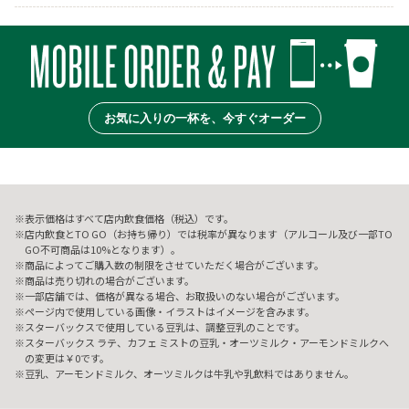
お気に入りの一杯を、今すぐオーダー
表示価格はすべて店内飲食価格（税込）です。
店内飲食とTO GO（お持ち帰り）では税率が異なります（アルコール及び一部TO
GO不可商品は10%となります）。
商品によってご購入数の制限をさせていただく場合がございます。
商品は売り切れの場合がございます。
一部店舗では、価格が異なる場合、お取扱いのない場合がございます。
ページ内で使用している画像・イラストはイメージを含みます。
スターバックスで使用している豆乳は、調整豆乳のことです。
スターバックス ラテ、カフェ ミストの豆乳・オーツミルク・アーモンドミルクへ
の変更は￥0です。
豆乳、アーモンドミルク、オーツミルクは牛乳や乳飲料ではありません。