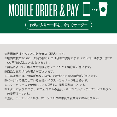
お気に入りの一杯を、今すぐオーダー
表示価格はすべて店内飲食価格（税込）です。
店内飲食とTO GO（お持ち帰り）では税率が異なります（アルコール及び一部TO
GO不可商品は10%となります）。
商品によってご購入数の制限をさせていただく場合がございます。
商品は売り切れの場合がございます。
一部店舗では、価格が異なる場合、お取扱いのない場合がございます。
ページ内で使用している画像・イラストはイメージを含みます。
スターバックスで使用している豆乳は、調整豆乳のことです。
スターバックス ラテ、カフェ ミストの豆乳・オーツミルク・アーモンドミルクへ
の変更は￥0です。
豆乳、アーモンドミルク、オーツミルクは牛乳や乳飲料ではありません。