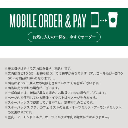
お気に入りの一杯を、今すぐオーダー
表示価格はすべて店内飲食価格（税込）です。
店内飲食とTO GO（お持ち帰り）では税率が異なります（アルコール及び一部TO
GO不可商品は10%となります）。
商品によってご購入数の制限をさせていただく場合がございます。
商品は売り切れの場合がございます。
一部店舗では、価格が異なる場合、お取扱いのない場合がございます。
ページ内で使用している画像・イラストはイメージを含みます。
スターバックスで使用している豆乳は、調整豆乳のことです。
スターバックス ラテ、カフェ ミストの豆乳・オーツミルク・アーモンドミルクへ
の変更は￥0です。
豆乳、アーモンドミルク、オーツミルクは牛乳や乳飲料ではありません。