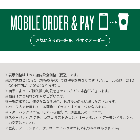
お気に入りの一杯を、今すぐオーダー
表示価格はすべて店内飲食価格（税込）です。
店内飲食とTO GO（お持ち帰り）では税率が異なります（アルコール及び一部TO
GO不可商品は10%となります）。
商品によってご購入数の制限をさせていただく場合がございます。
商品は売り切れの場合がございます。
一部店舗では、価格が異なる場合、お取扱いのない場合がございます。
ページ内で使用している画像・イラストはイメージを含みます。
スターバックスで使用している豆乳は、調整豆乳のことです。
スターバックス ラテ、カフェ ミストの豆乳・オーツミルク・アーモンドミルクへ
の変更は￥0です。
豆乳、アーモンドミルク、オーツミルクは牛乳や乳飲料ではありません。