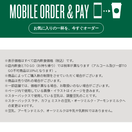
お気に入りの一杯を、今すぐオーダー
表示価格はすべて店内飲食価格（税込）です。
店内飲食とTO GO（お持ち帰り）では税率が異なります（アルコール及び一部TO
GO不可商品は10%となります）。
商品によってご購入数の制限をさせていただく場合がございます。
商品は売り切れの場合がございます。
一部店舗では、価格が異なる場合、お取扱いのない場合がございます。
ページ内で使用している画像・イラストはイメージを含みます。
スターバックスで使用している豆乳は、調整豆乳のことです。
スターバックス ラテ、カフェ ミストの豆乳・オーツミルク・アーモンドミルクへ
の変更は￥0です。
豆乳、アーモンドミルク、オーツミルクは牛乳や乳飲料ではありません。