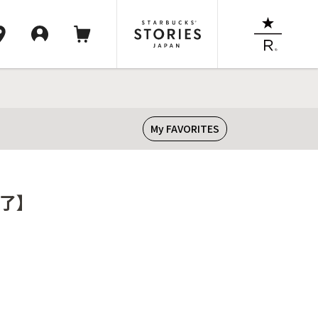
My FAVORITES
終了】