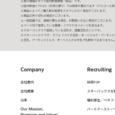
表示価格はすべて店内飲食価格（税込）です。
店内飲食とTO GO（お持ち帰り）では税率が異なります（アルコール及び
商品によってご購入数の制限をさせていただく場合がございます。
商品は売り切れの場合がございます。
一部店舗では、価格が異なる場合、お取扱いのない場合がございます。
ページ内で使用している画像・イラストはイメージを含みます。
スターバックスで使用している豆乳は、調整豆乳のことです。
スターバックス ラテ、カフェ ミストの豆乳・オーツミルク・アーモンド
豆乳、アーモンドミルク、オーツミルクは牛乳や乳飲料ではありません
Company
Recruiting
会社案内
採用TOP
会社概要
スターバックスを
沿革
福利厚生／ベネフ
パートナーストー
Our Mission,