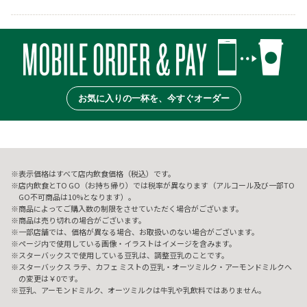
お気に入りの一杯を、今すぐオーダー
表示価格はすべて店内飲食価格（税込）です。
店内飲食とTO GO（お持ち帰り）では税率が異なります（アルコール及び一部TO
GO不可商品は10%となります）。
商品によってご購入数の制限をさせていただく場合がございます。
商品は売り切れの場合がございます。
一部店舗では、価格が異なる場合、お取扱いのない場合がございます。
ページ内で使用している画像・イラストはイメージを含みます。
スターバックスで使用している豆乳は、調整豆乳のことです。
スターバックス ラテ、カフェ ミストの豆乳・オーツミルク・アーモンドミルクへ
の変更は￥0です。
豆乳、アーモンドミルク、オーツミルクは牛乳や乳飲料ではありません。