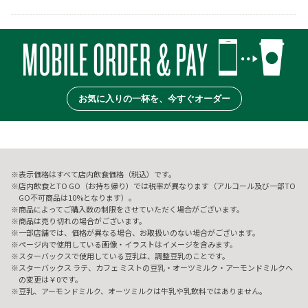
お気に入りの一杯を、今すぐオーダー
表示価格はすべて店内飲食価格（税込）です。
店内飲食とTO GO（お持ち帰り）では税率が異なります（アルコール及び一部TO
GO不可商品は10%となります）。
商品によってご購入数の制限をさせていただく場合がございます。
商品は売り切れの場合がございます。
一部店舗では、価格が異なる場合、お取扱いのない場合がございます。
ページ内で使用している画像・イラストはイメージを含みます。
スターバックスで使用している豆乳は、調整豆乳のことです。
スターバックス ラテ、カフェ ミストの豆乳・オーツミルク・アーモンドミルクへ
の変更は￥0です。
豆乳、アーモンドミルク、オーツミルクは牛乳や乳飲料ではありません。