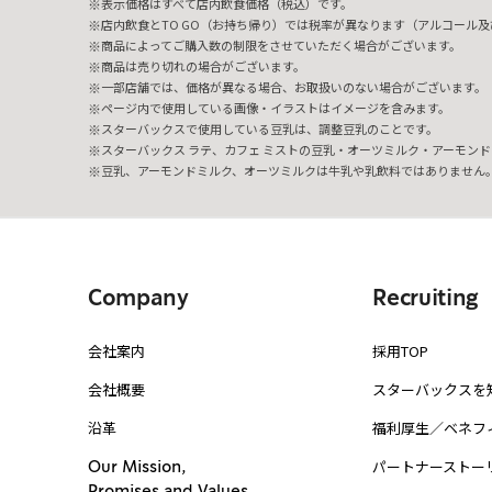
表示価格はすべて店内飲食価格（税込）です。
店内飲食とTO GO（お持ち帰り）では税率が異なります（アルコール及び
商品によってご購入数の制限をさせていただく場合がございます。
商品は売り切れの場合がございます。
一部店舗では、価格が異なる場合、お取扱いのない場合がございます。
ページ内で使用している画像・イラストはイメージを含みます。
スターバックスで使用している豆乳は、調整豆乳のことです。
スターバックス ラテ、カフェ ミストの豆乳・オーツミルク・アーモンド
豆乳、アーモンドミルク、オーツミルクは牛乳や乳飲料ではありません
Company
Recruiting
会社案内
採用TOP
会社概要
スターバックスを
沿革
福利厚生／ベネフ
パートナーストー
Our Mission,