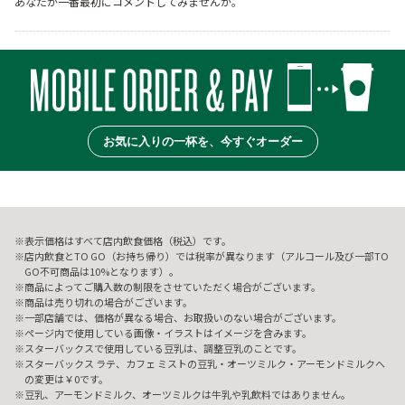
あなたが一番最初にコメントしてみませんか。
お気に入りの一杯を、今すぐオーダー
表示価格はすべて店内飲食価格（税込）です。
店内飲食とTO GO（お持ち帰り）では税率が異なります（アルコール及び一部TO
GO不可商品は10%となります）。
商品によってご購入数の制限をさせていただく場合がございます。
商品は売り切れの場合がございます。
一部店舗では、価格が異なる場合、お取扱いのない場合がございます。
ページ内で使用している画像・イラストはイメージを含みます。
スターバックスで使用している豆乳は、調整豆乳のことです。
スターバックス ラテ、カフェ ミストの豆乳・オーツミルク・アーモンドミルクへ
の変更は￥0です。
豆乳、アーモンドミルク、オーツミルクは牛乳や乳飲料ではありません。