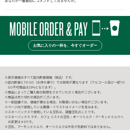
あなたが一番最初にコメントしてみませんか。
お気に入りの一杯を、今すぐオーダー
表示価格はすべて店内飲食価格（税込）です。
店内飲食とTO GO（お持ち帰り）では税率が異なります（アルコール及び一部TO
GO不可商品は10%となります）。
商品によってご購入数の制限をさせていただく場合がございます。
商品は売り切れの場合がございます。
一部店舗では、価格が異なる場合、お取扱いのない場合がございます。
ページ内で使用している画像・イラストはイメージを含みます。
スターバックスで使用している豆乳は、調整豆乳のことです。
スターバックス ラテ、カフェ ミストの豆乳・オーツミルク・アーモンドミルクへ
の変更は￥0です。
豆乳、アーモンドミルク、オーツミルクは牛乳や乳飲料ではありません。