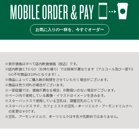
お気に入りの一杯を、今すぐオーダー
表示価格はすべて店内飲食価格（税込）です。
店内飲食とTO GO（お持ち帰り）では税率が異なります（アルコール及び一部TO
GO不可商品は10%となります）。
商品によってご購入数の制限をさせていただく場合がございます。
商品は売り切れの場合がございます。
一部店舗では、価格が異なる場合、お取扱いのない場合がございます。
ページ内で使用している画像・イラストはイメージを含みます。
スターバックスで使用している豆乳は、調整豆乳のことです。
スターバックス ラテ、カフェ ミストの豆乳・オーツミルク・アーモンドミルクへ
の変更は￥0です。
豆乳、アーモンドミルク、オーツミルクは牛乳や乳飲料ではありません。