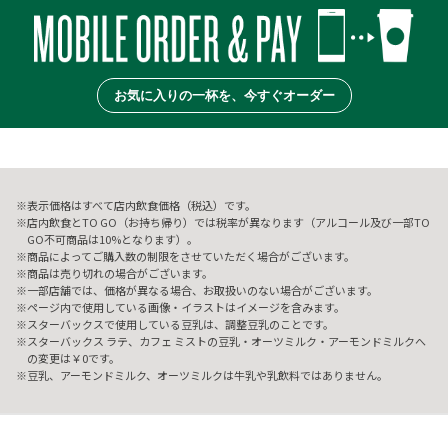
お気に入りの一杯を、今すぐオーダー
表示価格はすべて店内飲食価格（税込）です。
店内飲食とTO GO（お持ち帰り）では税率が異なります（アルコール及び一部TO
GO不可商品は10%となります）。
商品によってご購入数の制限をさせていただく場合がございます。
商品は売り切れの場合がございます。
一部店舗では、価格が異なる場合、お取扱いのない場合がございます。
ページ内で使用している画像・イラストはイメージを含みます。
スターバックスで使用している豆乳は、調整豆乳のことです。
スターバックス ラテ、カフェ ミストの豆乳・オーツミルク・アーモンドミルクへ
の変更は￥0です。
豆乳、アーモンドミルク、オーツミルクは牛乳や乳飲料ではありません。