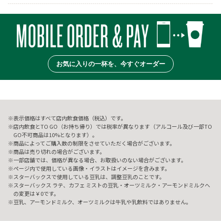
お気に入りの一杯を、今すぐオーダー
表示価格はすべて店内飲食価格（税込）です。
店内飲食とTO GO（お持ち帰り）では税率が異なります（アルコール及び一部TO
GO不可商品は10%となります）。
商品によってご購入数の制限をさせていただく場合がございます。
商品は売り切れの場合がございます。
一部店舗では、価格が異なる場合、お取扱いのない場合がございます。
ページ内で使用している画像・イラストはイメージを含みます。
スターバックスで使用している豆乳は、調整豆乳のことです。
スターバックス ラテ、カフェ ミストの豆乳・オーツミルク・アーモンドミルクへ
の変更は￥0です。
豆乳、アーモンドミルク、オーツミルクは牛乳や乳飲料ではありません。