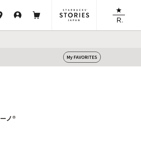
My FAVORITES
】
ーノ®