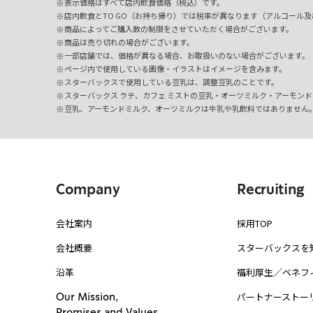
表示価格はすべて店内飲食価格（税込）です。
店内飲食とTO GO（お持ち帰り）では税率が異なります（アルコール及び
商品によってご購入数の制限をさせていただく場合がございます。
商品は売り切れの場合がございます。
一部店舗では、価格が異なる場合、お取扱いのない場合がございます。
ページ内で使用している画像・イラストはイメージを含みます。
スターバックスで使用している豆乳は、調整豆乳のことです。
スターバックス ラテ、カフェ ミストの豆乳・オーツミルク・アーモンド
豆乳、アーモンドミルク、オーツミルクは牛乳や乳飲料ではありません
Company
Recruiting
会社案内
採用TOP
会社概要
スターバックスを
沿革
福利厚生／ベネフ
パートナーストー
Our Mission,