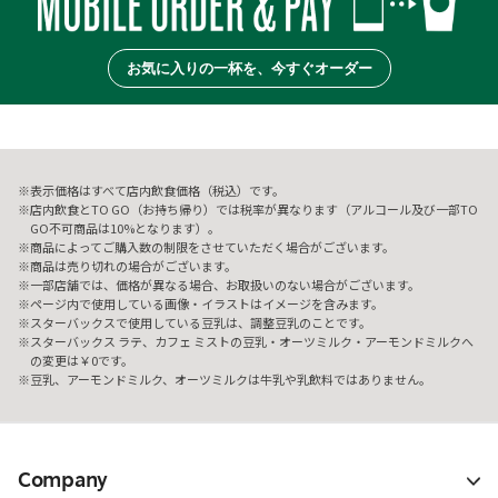
お気に入りの一杯を、今すぐオーダー
表示価格はすべて店内飲食価格（税込）です。
店内飲食とTO GO（お持ち帰り）では税率が異なります（アルコール及び一部TO
GO不可商品は10%となります）。
商品によってご購入数の制限をさせていただく場合がございます。
商品は売り切れの場合がございます。
一部店舗では、価格が異なる場合、お取扱いのない場合がございます。
ページ内で使用している画像・イラストはイメージを含みます。
スターバックスで使用している豆乳は、調整豆乳のことです。
スターバックス ラテ、カフェ ミストの豆乳・オーツミルク・アーモンドミルクへ
の変更は￥0です。
豆乳、アーモンドミルク、オーツミルクは牛乳や乳飲料ではありません。
Company