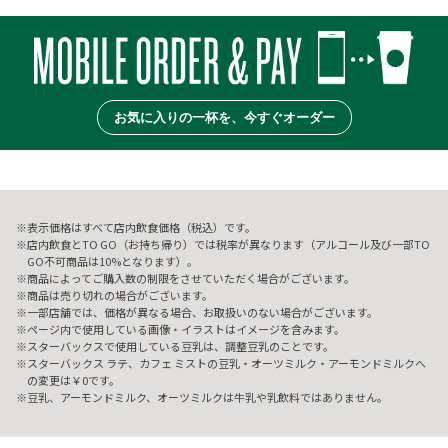
お気に入りの一杯を、今すぐオーダー
表示価格はすべて店内飲食価格（税込）です。
店内飲食とTO GO（お持ち帰り）では税率が異なります（アルコール及び一部TO
GO不可商品は10%となります）。
商品によってご購入数の制限をさせていただく場合がございます。
商品は売り切れの場合がございます。
一部店舗では、価格が異なる場合、お取扱いのない場合がございます。
ページ内で使用している画像・イラストはイメージを含みます。
スターバックスで使用している豆乳は、調整豆乳のことです。
スターバックス ラテ、カフェ ミストの豆乳・オーツミルク・アーモンドミルクへ
の変更は￥0です。
豆乳、アーモンドミルク、オーツミルクは牛乳や乳飲料ではありません。