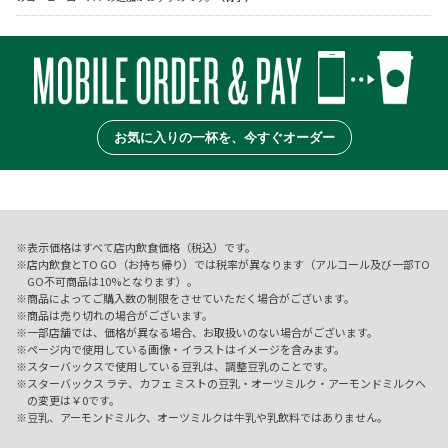
お気に入りの一杯を、今すぐオーダー
表示価格はすべて店内飲食価格（税込）です。
店内飲食とTO GO（お持ち帰り）では税率が異なります（アルコール及び一部TO
GO不可商品は10%となります）。
商品によってご購入数の制限をさせていただく場合がございます。
商品は売り切れの場合がございます。
一部店舗では、価格が異なる場合、お取扱いのない場合がございます。
ページ内で使用している画像・イラストはイメージを含みます。
スターバックスで使用している豆乳は、調整豆乳のことです。
スターバックス ラテ、カフェ ミストの豆乳・オーツミルク・アーモンドミルクへ
の変更は￥0です。
豆乳、アーモンドミルク、オーツミルクは牛乳や乳飲料ではありません。