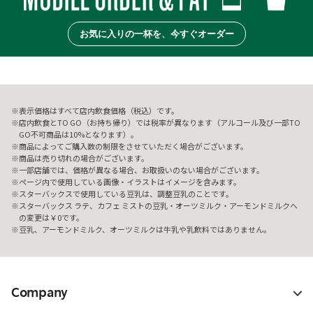
お気に入りの一杯を、今すぐオーダー
表示価格はすべて店内飲食価格（税込）です。
店内飲食とTO GO（お持ち帰り）では税率が異なります（アルコール及び一部TO
GO不可商品は10%となります）。
商品によってご購入数の制限をさせていただく場合がございます。
商品は売り切れの場合がございます。
一部店舗では、価格が異なる場合、お取扱いのない場合がございます。
ページ内で使用している画像・イラストはイメージを含みます。
スターバックスで使用している豆乳は、調整豆乳のことです。
スターバックス ラテ、カフェ ミストの豆乳・オーツミルク・アーモンドミルクへ
の変更は￥0です。
豆乳、アーモンドミルク、オーツミルクは牛乳や乳飲料ではありません。
Company