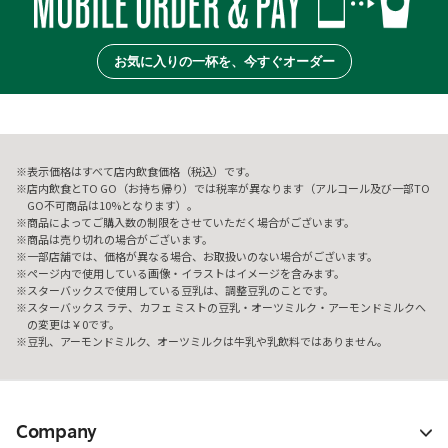
お気に入りの一杯を、今すぐオーダー
表示価格はすべて店内飲食価格（税込）です。
店内飲食とTO GO（お持ち帰り）では税率が異なります（アルコール及び一部TO
GO不可商品は10%となります）。
商品によってご購入数の制限をさせていただく場合がございます。
商品は売り切れの場合がございます。
一部店舗では、価格が異なる場合、お取扱いのない場合がございます。
ページ内で使用している画像・イラストはイメージを含みます。
スターバックスで使用している豆乳は、調整豆乳のことです。
スターバックス ラテ、カフェ ミストの豆乳・オーツミルク・アーモンドミルクへ
の変更は￥0です。
豆乳、アーモンドミルク、オーツミルクは牛乳や乳飲料ではありません。
Company