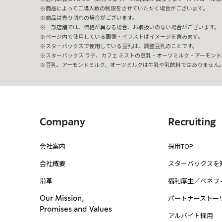
商品によってご購入数の制限をさせていただく場合がございます。
商品は売り切れの場合がございます。
一部店舗では、価格が異なる場合、お取扱いのない場合がございます。
ページ内で使用している画像・イラストはイメージを含みます。
スターバックスで使用している豆乳は、調整豆乳のことです。
スターバックス ラテ、カフェ ミストの豆乳・オーツミルク・アーモンド
豆乳、アーモンドミルク、オーツミルクは牛乳や乳飲料ではありません
Company
Recruiting
会社案内
採用TOP
会社概要
スターバックスを
沿革
福利厚生／ベネフ
パートナーストー
Our Mission,
Promises and Values
アルバイト採用