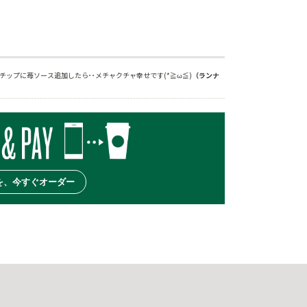
ップに苺ソース追加したら･･メチャクチャ幸せです(*≧ω≦)
（ランナ
を、今すぐオーダー