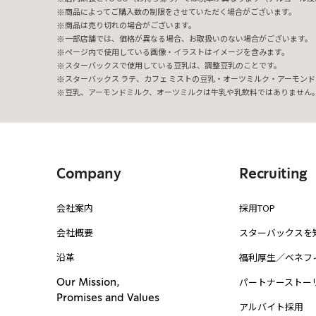
商品によってご購入数の制限をさせていただく場合がございます。
商品は売り切れの場合がございます。
一部店舗では、価格が異なる場合、お取扱いのない場合がございます。
ページ内で使用している画像・イラストはイメージを含みます。
スターバックスで使用している豆乳は、調整豆乳のことです。
スターバックス ラテ、カフェ ミストの豆乳・オーツミルク・アーモンド
豆乳、アーモンドミルク、オーツミルクは牛乳や乳飲料ではありません
Company
Recruiting
会社案内
採用TOP
会社概要
スターバックスを
沿革
福利厚生／ベネフ
パートナーストー
Our Mission,
Promises and Values
アルバイト採用