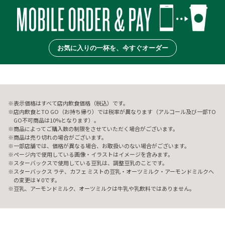
お気に入りの一杯を、今すぐオーダー
表示価格はすべて店内飲食価格（税込）です。
店内飲食とTO GO（お持ち帰り）では税率が異なります（アルコール及び一部TO
GO不可商品は10%となります）。
商品によってご購入数の制限をさせていただく場合がございます。
商品は売り切れの場合がございます。
一部店舗では、価格が異なる場合、お取扱いのない場合がございます。
ページ内で使用している画像・イラストはイメージを含みます。
スターバックスで使用している豆乳は、調整豆乳のことです。
スターバックス ラテ、カフェ ミストの豆乳・オーツミルク・アーモンドミルクへ
の変更は￥0です。
豆乳、アーモンドミルク、オーツミルクは牛乳や乳飲料ではありません。