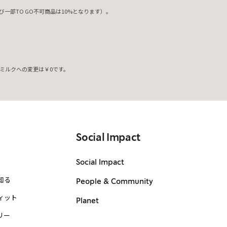
一部TO GO不可商品は10%となります）。
ミルクへの変更は￥0です。
。
Social Impact
Social Impact
知る
People & Community
ィット
Planet
リー