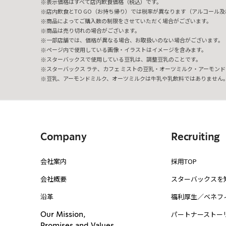
表示価格はすべて店内飲食価格（税込）です。
店内飲食とTO GO（お持ち帰り）では税率が異なります（アルコール及び
商品によってご購入数の制限をさせていただく場合がございます。
商品は売り切れの場合がございます。
一部店舗では、価格が異なる場合、お取扱いのない場合がございます。
ページ内で使用している画像・イラストはイメージを含みます。
スターバックスで使用している豆乳は、調整豆乳のことです。
スターバックス ラテ、カフェ ミストの豆乳・オーツミルク・アーモンド
豆乳、アーモンドミルク、オーツミルクは牛乳や乳飲料ではありません
Company
Recruiting
会社案内
採用TOP
会社概要
スターバックスを
沿革
福利厚生／ベネフ
パートナーストー
Our Mission,