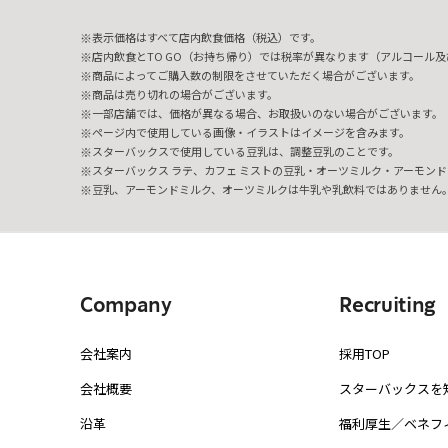
表示価格はすべて店内飲食価格（税込）です。
店内飲食とTO GO（お持ち帰り）では税率が異なります（アルコール及び
商品によってご購入数の制限をさせていただく場合がございます。
商品は売り切れの場合がございます。
一部店舗では、価格が異なる場合、お取扱いのない場合がございます。
ページ内で使用している画像・イラストはイメージを含みます。
スターバックスで使用している豆乳は、調整豆乳のことです。
スターバックス ラテ、カフェ ミストの豆乳・オーツミルク・アーモンド
豆乳、アーモンドミルク、オーツミルクは牛乳や乳飲料ではありません
Company
Recruiting
会社案内
採用TOP
会社概要
スターバックスを
沿革
福利厚生／ベネフ