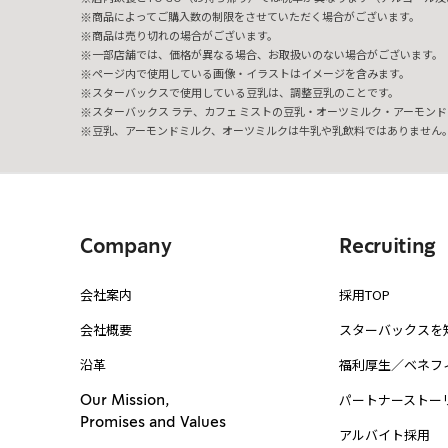
商品によってご購入数の制限をさせていただく場合がございます。
商品は売り切れの場合がございます。
一部店舗では、価格が異なる場合、お取扱いのない場合がございます。
ページ内で使用している画像・イラストはイメージを含みます。
スターバックスで使用している豆乳は、調整豆乳のことです。
スターバックス ラテ、カフェ ミストの豆乳・オーツミルク・アーモンド
豆乳、アーモンドミルク、オーツミルクは牛乳や乳飲料ではありません
Company
Recruiting
会社案内
採用TOP
会社概要
スターバックスを
沿革
福利厚生／ベネフ
パートナーストー
Our Mission,
Promises and Values
アルバイト採用