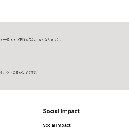
一部TO GO不可商品は10%となります）。
ミルクへの変更は￥0です。
。
Social Impact
Social Impact