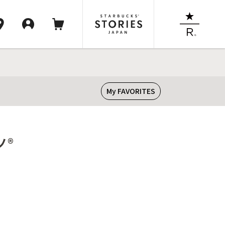
My FAVORITES
ノ®