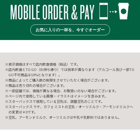
お気に入りの一杯を、今すぐオーダー
表示価格はすべて店内飲食価格（税込）です。
店内飲食とTO GO（お持ち帰り）では税率が異なります（アルコール及び一部TO
GO不可商品は10%となります）。
商品によってご購入数の制限をさせていただく場合がございます。
商品は売り切れの場合がございます。
一部店舗では、価格が異なる場合、お取扱いのない場合がございます。
ページ内で使用している画像・イラストはイメージを含みます。
スターバックスで使用している豆乳は、調整豆乳のことです。
スターバックス ラテ、カフェ ミストの豆乳・オーツミルク・アーモンドミルクへ
の変更は￥0です。
豆乳、アーモンドミルク、オーツミルクは牛乳や乳飲料ではありません。