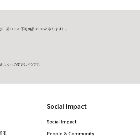
一部TO GO不可商品は10%となります）。
ミルクへの変更は￥0です。
。
Social Impact
Social Impact
知る
People & Community