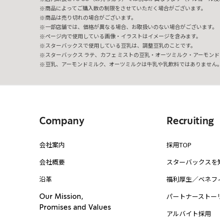
商品によってご購入数の制限をさせていただく場合がございます。
商品は売り切れの場合がございます。
一部店舗では、価格が異なる場合、お取扱いのない場合がございます。
ページ内で使用している画像・イラストはイメージを含みます。
スターバックスで使用している豆乳は、調整豆乳のことです。
スターバックス ラテ、カフェ ミストの豆乳・オーツミルク・アーモンド
豆乳、アーモンドミルク、オーツミルクは牛乳や乳飲料ではありません
Company
Recruiting
会社案内
採用TOP
会社概要
スターバックスを
沿革
福利厚生／ベネフ
パートナーストー
Our Mission,
Promises and Values
アルバイト採用