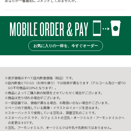
あなたが一番最初にコメントしてみませんか。
お気に入りの一杯を、今すぐオーダー
表示価格はすべて店内飲食価格（税込）です。
店内飲食とTO GO（お持ち帰り）では税率が異なります（アルコール及び一部TO
GO不可商品は10%となります）。
商品によってご購入数の制限をさせていただく場合がございます。
商品は売り切れの場合がございます。
一部店舗では、価格が異なる場合、お取扱いのない場合がございます。
ページ内で使用している画像・イラストはイメージを含みます。
スターバックスで使用している豆乳は、調整豆乳のことです。
スターバックス ラテ、カフェ ミストの豆乳・オーツミルク・アーモンドミルクへ
の変更は￥0です。
豆乳、アーモンドミルク、オーツミルクは牛乳や乳飲料ではありません。