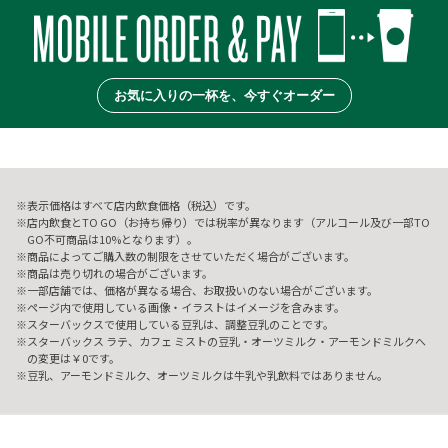
お気に入りの一杯を、今すぐオーダー
表示価格はすべて店内飲食価格（税込）です。
店内飲食とTO GO（お持ち帰り）では税率が異なります（アルコール及び一部TO
GO不可商品は10%となります）。
商品によってご購入数の制限をさせていただく場合がございます。
商品は売り切れの場合がございます。
一部店舗では、価格が異なる場合、お取扱いのない場合がございます。
ページ内で使用している画像・イラストはイメージを含みます。
スターバックスで使用している豆乳は、調整豆乳のことです。
スターバックス ラテ、カフェ ミストの豆乳・オーツミルク・アーモンドミルクへ
の変更は￥0です。
豆乳、アーモンドミルク、オーツミルクは牛乳や乳飲料ではありません。