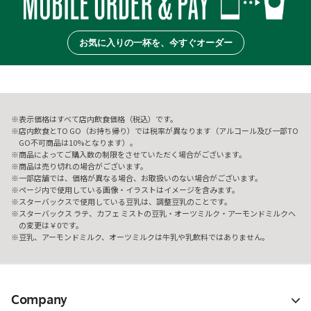
お気に入りの一杯を、今すぐオーダー
表示価格はすべて店内飲食価格（税込）です。
店内飲食とTO GO（お持ち帰り）では税率が異なります（アルコール及び一部TO
GO不可商品は10%となります）。
商品によってご購入数の制限をさせていただく場合がございます。
商品は売り切れの場合がございます。
一部店舗では、価格が異なる場合、お取扱いのない場合がございます。
ページ内で使用している画像・イラストはイメージを含みます。
スターバックスで使用している豆乳は、調整豆乳のことです。
スターバックス ラテ、カフェ ミストの豆乳・オーツミルク・アーモンドミルクへ
の変更は￥0です。
豆乳、アーモンドミルク、オーツミルクは牛乳や乳飲料ではありません。
Company