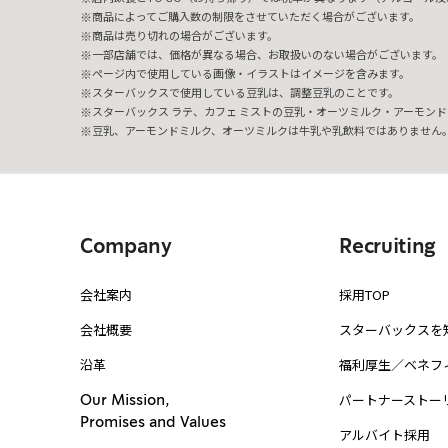
商品によってご購入数の制限をさせていただく場合がございます。
商品は売り切れの場合がございます。
一部店舗では、価格が異なる場合、お取扱いのない場合がございます。
ページ内で使用している画像・イラストはイメージを含みます。
スターバックスで使用している豆乳は、調整豆乳のことです。
スターバックス ラテ、カフェ ミストの豆乳・オーツミルク・アーモンド
豆乳、アーモンドミルク、オーツミルクは牛乳や乳飲料ではありません
Company
Recruiting
会社案内
採用TOP
会社概要
スターバックスを
沿革
福利厚生／ベネフ
パートナーストー
Our Mission,
Promises and Values
アルバイト採用