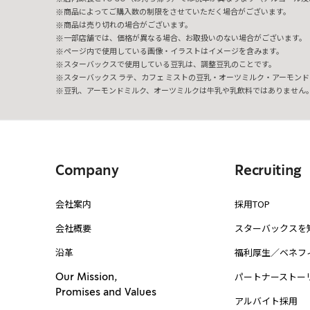
商品によってご購入数の制限をさせていただく場合がございます。
商品は売り切れの場合がございます。
一部店舗では、価格が異なる場合、お取扱いのない場合がございます。
ページ内で使用している画像・イラストはイメージを含みます。
スターバックスで使用している豆乳は、調整豆乳のことです。
スターバックス ラテ、カフェ ミストの豆乳・オーツミルク・アーモンド
豆乳、アーモンドミルク、オーツミルクは牛乳や乳飲料ではありません
Company
Recruiting
会社案内
採用TOP
会社概要
スターバックスを
沿革
福利厚生／ベネフ
パートナーストー
Our Mission,
Promises and Values
アルバイト採用