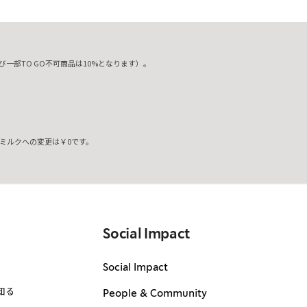
一部TO GO不可商品は10%となります）。
ミルクへの変更は￥0です。
。
Social Impact
Social Impact
知る
People & Community