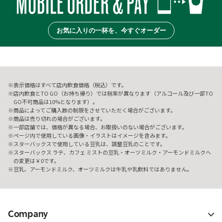
お気に入りの一杯を、今すぐオーダー
表示価格はすべて店内飲食価格（税込）です。
店内飲食とTO GO（お持ち帰り）では税率が異なります（アルコール及び一部TO
GO不可商品は10%となります）。
商品によってご購入数の制限をさせていただく場合がございます。
商品は売り切れの場合がございます。
一部店舗では、価格が異なる場合、お取扱いのない場合がございます。
ページ内で使用している画像・イラストはイメージを含みます。
スターバックスで使用している豆乳は、調整豆乳のことです。
スターバックス ラテ、カフェ ミストの豆乳・オーツミルク・アーモンドミルクへ
の変更は￥0です。
豆乳、アーモンドミルク、オーツミルクは牛乳や乳飲料ではありません。
Company