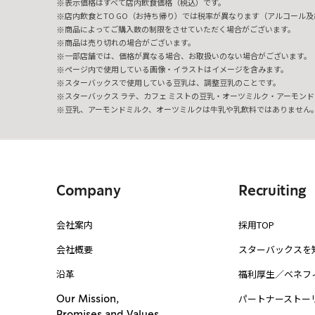
表示価格はすべて店内飲食価格（税込）です。
店内飲食とTO GO（お持ち帰り）では税率が異なります（アルコール及び
商品によってご購入数の制限をさせていただく場合がございます。
商品は売り切れの場合がございます。
一部店舗では、価格が異なる場合、お取扱いのない場合がございます。
ページ内で使用している画像・イラストはイメージを含みます。
スターバックスで使用している豆乳は、調整豆乳のことです。
スターバックス ラテ、カフェ ミストの豆乳・オーツミルク・アーモンド
豆乳、アーモンドミルク、オーツミルクは牛乳や乳飲料ではありません
Company
Recruiting
会社案内
採用TOP
会社概要
スターバックスを
沿革
福利厚生／ベネフ
パートナーストー
Our Mission,