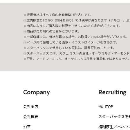
表示価格はすべて店内飲食価格（税込）です。
店内飲食とTO GO（お持ち帰り）では税率が異なります（アルコール及び
商品によってご購入数の制限をさせていただく場合がございます。
商品は売り切れの場合がございます。
一部店舗では、価格が異なる場合、お取扱いのない場合がございます。
ページ内で使用している画像・イラストはイメージを含みます。
スターバックスで使用している豆乳は、調整豆乳のことです。
スターバックス ラテ、カフェ ミストの豆乳・オーツミルク・アーモンド
豆乳、アーモンドミルク、オーツミルクは牛乳や乳飲料ではありません
Company
Recruiting
会社案内
採用TOP
会社概要
スターバックスを
沿革
福利厚生／ベネフ