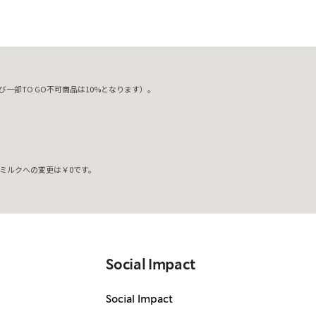
一部TO GO不可商品は10%となります）。
ミルクへの変更は￥0です。
。
Social Impact
Social Impact