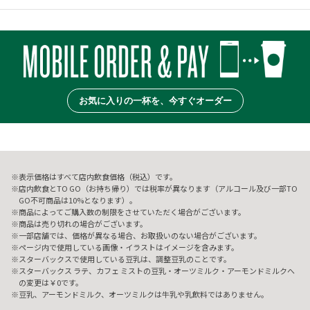
お気に入りの一杯を、今すぐオーダー
表示価格はすべて店内飲食価格（税込）です。
店内飲食とTO GO（お持ち帰り）では税率が異なります（アルコール及び一部TO
GO不可商品は10%となります）。
商品によってご購入数の制限をさせていただく場合がございます。
商品は売り切れの場合がございます。
一部店舗では、価格が異なる場合、お取扱いのない場合がございます。
ページ内で使用している画像・イラストはイメージを含みます。
スターバックスで使用している豆乳は、調整豆乳のことです。
スターバックス ラテ、カフェ ミストの豆乳・オーツミルク・アーモンドミルクへ
の変更は￥0です。
豆乳、アーモンドミルク、オーツミルクは牛乳や乳飲料ではありません。