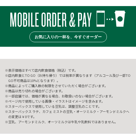
お気に入りの一杯を、今すぐオーダー
表示価格はすべて店内飲食価格（税込）です。
店内飲食とTO GO（お持ち帰り）では税率が異なります（アルコール及び一部TO
GO不可商品は10%となります）。
商品によってご購入数の制限をさせていただく場合がございます。
商品は売り切れの場合がございます。
一部店舗では、価格が異なる場合、お取扱いのない場合がございます。
ページ内で使用している画像・イラストはイメージを含みます。
スターバックスで使用している豆乳は、調整豆乳のことです。
スターバックス ラテ、カフェ ミストの豆乳・オーツミルク・アーモンドミルクへ
の変更は￥0です。
豆乳、アーモンドミルク、オーツミルクは牛乳や乳飲料ではありません。