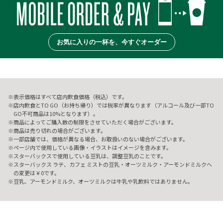
お気に入りの一杯を、今すぐオーダー
表示価格はすべて店内飲食価格（税込）です。
店内飲食とTO GO（お持ち帰り）では税率が異なります（アルコール及び一部TO
GO不可商品は10%となります）。
商品によってご購入数の制限をさせていただく場合がございます。
商品は売り切れの場合がございます。
一部店舗では、価格が異なる場合、お取扱いのない場合がございます。
ページ内で使用している画像・イラストはイメージを含みます。
スターバックスで使用している豆乳は、調整豆乳のことです。
スターバックス ラテ、カフェ ミストの豆乳・オーツミルク・アーモンドミルクへ
の変更は￥0です。
豆乳、アーモンドミルク、オーツミルクは牛乳や乳飲料ではありません。