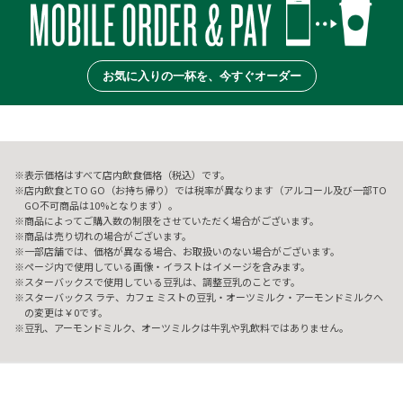
お気に入りの一杯を、今すぐオーダー
表示価格はすべて店内飲食価格（税込）です。
店内飲食とTO GO（お持ち帰り）では税率が異なります（アルコール及び一部TO
GO不可商品は10%となります）。
商品によってご購入数の制限をさせていただく場合がございます。
商品は売り切れの場合がございます。
一部店舗では、価格が異なる場合、お取扱いのない場合がございます。
ページ内で使用している画像・イラストはイメージを含みます。
スターバックスで使用している豆乳は、調整豆乳のことです。
スターバックス ラテ、カフェ ミストの豆乳・オーツミルク・アーモンドミルクへ
の変更は￥0です。
豆乳、アーモンドミルク、オーツミルクは牛乳や乳飲料ではありません。